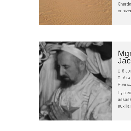
Ghardai
anniver
Mgr
Jac
8 Ju
A la
Public
Il y a 
assass
auxiliai