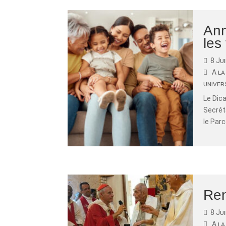
Ann
les
8 Ju
A la
univer
Le Dica
Secrét
le Parc
Ren
8 Ju
A la