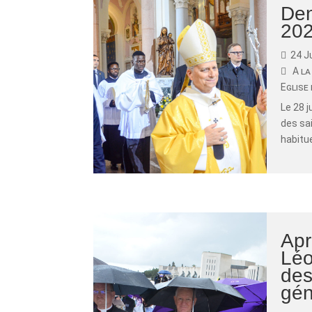
Den
20
24 J
A la
Eglise 
Le 28 j
des sai
habitue
Apr
Léo
des
gén