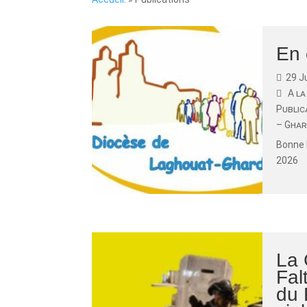
En 
29 J
A la
Public
– Ghar
Bonne 
2026
La 
Fal
du 