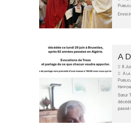
Public
Envoi 
A D
8 Ju
A la
Public
Hippon
Sœur T
décédée
passé 6