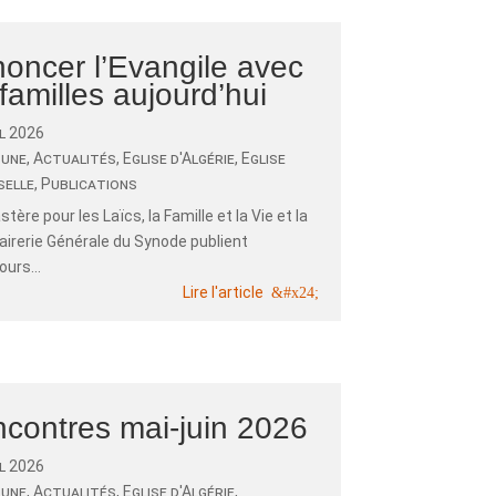
oncer l’Evangile avec
 familles aujourd’hui
il 2026
 une
,
Actualités
,
Eglise d'Algérie
,
Eglise
selle
,
Publications
stère pour les Laïcs, la Famille et la Vie et la
airerie Générale du Synode publient
ours...
Lire l'article
contres mai-juin 2026
il 2026
 une
,
Actualités
,
Eglise d'Algérie
,