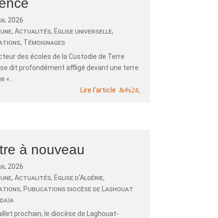
lence
uil 2026
 une
,
Actualités
,
Eglise universelle
,
ations
,
Témoignages
cteur des écoles de la Custodie de Terre
se dit profondément affligé devant une terre
 «...
Lire l'article
tre à nouveau
uil 2026
 une
,
Actualités
,
Eglise d'Algérie
,
ations
,
Publications diocèse de Laghouat
daïa
uillet prochain, le diocèse de Laghouat-