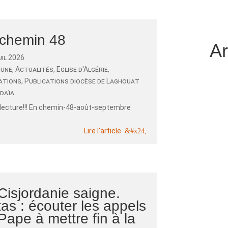
chemin 48
Ar
uil 2026
 une
,
Actualités
,
Eglise d'Algérie
,
ations
,
Publications diocèse de Laghouat
daïa
lecture!!! En chemin-48-août-septembre
Lire l'article
Cisjordanie saigne.
tas : écouter les appels
Pape à mettre fin à la