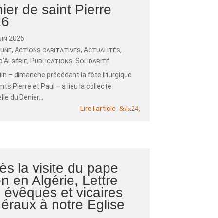
ier de saint Pierre
26
uin 2026
 une
,
Actions caritatives
,
Actualités
,
d'Algérie
,
Publications
,
Solidarité
uin – dimanche précédant la fête liturgique
nts Pierre et Paul – a lieu la collecte
lle du Denier...
Lire l'article
ès la visite du pape
n en Algérie, Lettre
 évêques et vicaires
éraux à notre Eglise