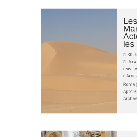
Les
Mar
Act
les
30 J
A la
univer
d'Alge
Roma (
Apôtre
Archevê