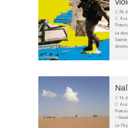
vio
26 J
A la
Public
Le dire
Sainte 
devenue
Naî
16 J
A la
Public
– Ghar
Le 19 j